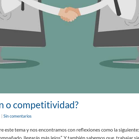
n o competitividad?
8
|
Sin comentarios
 este tema y nos encontramos con reflexiones como la siguiente: “
ompañado, llegarás más lejos”. Y también sabemos que, trabajar si