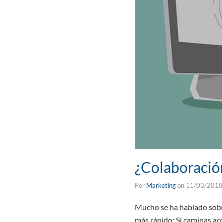
¿Colaboració
Por
Marketing
on
11/03/201
Mucho se ha hablado sobre
más rápido; Si caminas ac