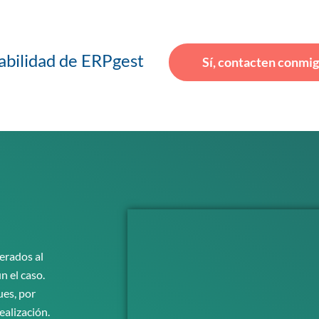
abilidad de ERPgest
Sí, contacten conmig
erados al
n el caso.
ues, por
ealización.