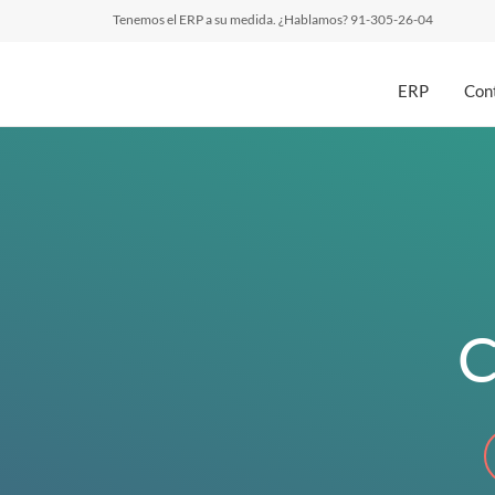
Tenemos el ERP a su medida. ¿Hablamos? 91-305-26-04
ERP
Cont
C