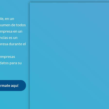
le, en un
resumen de todos
 empresa en un
ncias es un
presa durante el
 empresas
datos para su
órmate aquí