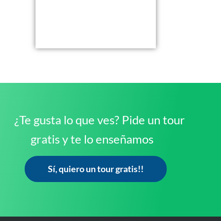
¿Te gusta lo que ves? Pide un tour
gratis y te lo enseñamos
Sí, quiero un tour gratis!!