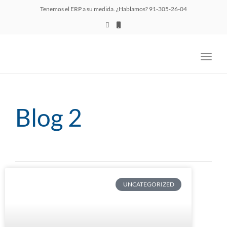
navig
Tenemos el ERP a su medida. ¿Hablamos? 91-305-26-04
Toggl
navig
Blog 2
UNCATEGORIZED