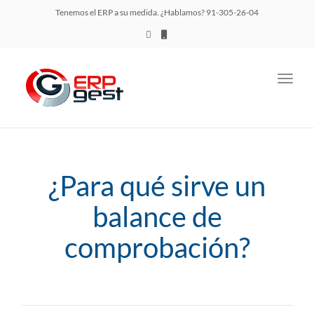
Tenemos el ERP a su medida. ¿Hablamos? 91-305-26-04
Toggl
navig
¿Para qué sirve un
balance de
comprobación?